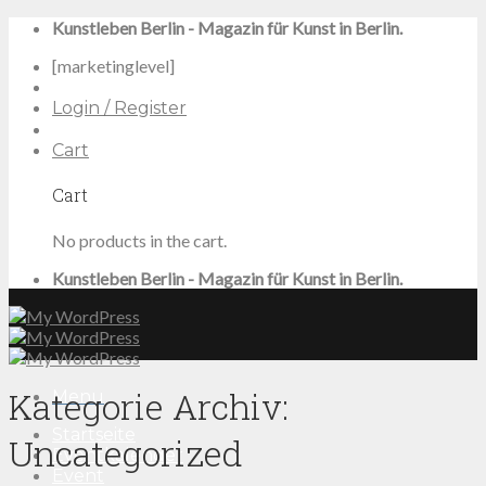
Skip
Kunstleben Berlin - Magazin für Kunst in Berlin.
to
[marketinglevel]
content
Login / Register
Cart
Cart
No products in the cart.
Kunstleben Berlin - Magazin für Kunst in Berlin.
Kategorie Archiv:
Menu
Startseite
Uncategorized
Eventkalender
Event