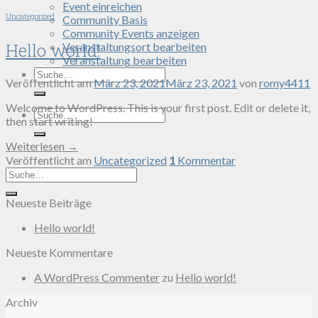
Event einreichen
Uncategorized
Community Basis
Community Events anzeigen
Hello world!
Veranstaltungsort bearbeiten
Veranstaltung bearbeiten
Search
Veröffentlicht am
März 23, 2021
März 23, 2021
von
romy4411
for:
Welcome to WordPress. This is your first post. Edit or delete it,
Search
then start writing!
for:
Weiterlesen
→
Veröffentlicht am
Uncategorized
1
Kommentar
Neueste Beiträge
Hello world!
Neueste Kommentare
A WordPress Commenter
zu
Hello world!
Archiv