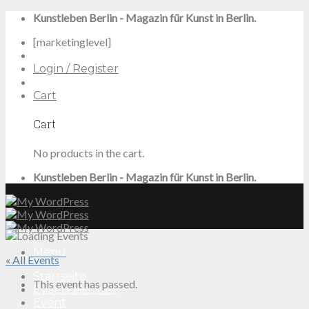
Skip
Kunstleben Berlin - Magazin für Kunst in Berlin.
to
[marketinglevel]
content
Login / Register
Cart
Cart
No products in the cart.
Kunstleben Berlin - Magazin für Kunst in Berlin.
Menu
« All Events
Startseite
This event has passed.
Eventkalender
Event