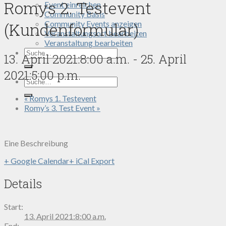
Romys 2. Testevent
Event einreichen
Community Basis
Community Events anzeigen
(Kundenformular)
Veranstaltungsort bearbeiten
Veranstaltung bearbeiten
Search
13. April 2021:8:00 a.m.
-
25. April
for:
2021:5:00 p.m.
Search
for:
«
Romys 1. Testevent
Romy’s 3. Test Event
»
Eine Beschreibung
+ Google Calendar
+ iCal Export
Details
Start:
13. April 2021:8:00 a.m.
End: